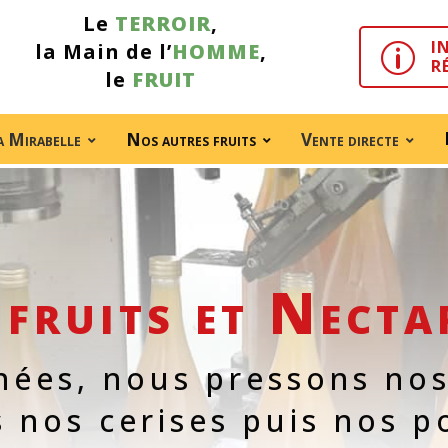
Le
TERROIR
,
I
la Main de l’
HOMME
,
p
R
le
FRUIT
a Mirabelle
Nos autres fruits
Vente directe
fruits et Necta
nnées, nous pressons no
 nos cerises puis nos po