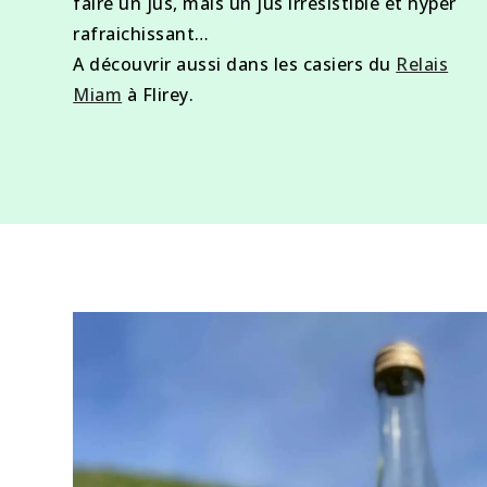
faire un jus, mais un jus irrésistible et hyper
rafraichissant…
A découvrir aussi dans les casiers du
Relais
Miam
à Flirey.