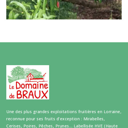
Une des plus grandes exploitations fruitières en Lorraine,
reconnue pour ses fruits d’exception : Mirabelles,
Cerises, Poires, Pêches, Prunes… Labellisée HVE (Haute