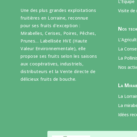
L’Equipe
Une des plus grandes exploitations
Visite de
fruitières en Lorraine, reconnue
pour ses fruits d’exception :
Nos tech
Mirabelles, Cerises, Poires, Pêches,
L’Agricul
Prunes… Labellisée HVE (Haute
Valeur Environnementale), elle
La Conser
propose ses fruits selon les saisons
La Pollini
aux coopératives, industriels,
Nos activi
distributeurs et la Vente directe de
délicieux fruits de bouche.
La Mirab
La Lorrai
La mirab
Idées re