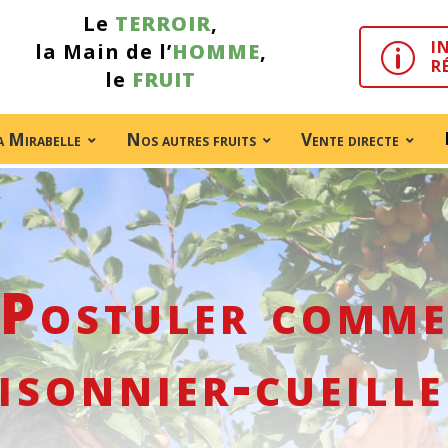
Le
TERROIR
,
I
la Main de l’
HOMME
,
p
R
le
FRUIT
a Mirabelle
Nos autres fruits
Vente directe
Postuler comm
isonnier-cueill