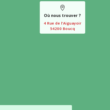

Où nous trouver ?
4 Rue de l’Aiguayoir
54200 Boucq