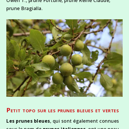
Owen T., prune Fortune, prune Reine Claude,
prune Bragialla.
Petit topo sur les prunes bleues et vertes
Les prunes bleues
, qui sont également connues
sous le nom de
prunes italiennes
, ont une peau